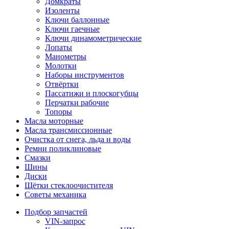
Домкраты
Изоленты
Ключи баллонные
Ключи гаечные
Ключи динамометрические
Лопаты
Манометры
Молотки
Наборы инструментов
Отвёртки
Пассатижи и плоскогубцы
Перчатки рабочие
Топоры
Масла моторные
Масла трансмиссионные
Очистка от снега, льда и воды
Ремни поликлиновые
Смазки
Шины
Диски
Щётки стеклоочистителя
Советы механика
Подбор запчастей
VIN-запрос