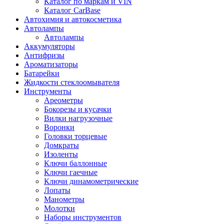
Каталог по маркам и VIN
Каталог CarBase
Автохимия и автокосметика
Автолампы
Автолампы
Аккумуляторы
Антифризы
Ароматизаторы
Батарейки
Жидкости стеклоомывателя
Инструменты
Ареометры
Бокорезы и кусачки
Вилки нагрузочные
Воронки
Головки торцевые
Домкраты
Изоленты
Ключи баллонные
Ключи гаечные
Ключи динамометрические
Лопаты
Манометры
Молотки
Наборы инструментов