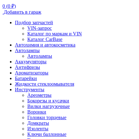
0
(
0
₽)
Добавить в гараж
Подбор запчастей
VIN-запрос
Каталог по маркам и VIN
Каталог CarBase
Автохимия и автокосметика
Автолампы
Автолампы
Аккумуляторы
Антифризы
Ароматизаторы
Батарейки
Жидкости стеклоомывателя
Инструменты
Ареометры
Бокорезы и кусачки
Вилки нагрузочные
Воронки
Головки торцевые
Домкраты
Изоленты
Ключи баллонные