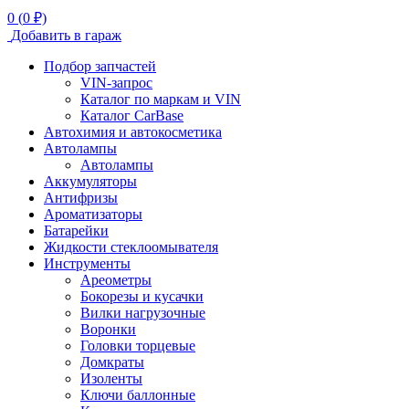
0
(
0
₽)
Добавить в гараж
Подбор запчастей
VIN-запрос
Каталог по маркам и VIN
Каталог CarBase
Автохимия и автокосметика
Автолампы
Автолампы
Аккумуляторы
Антифризы
Ароматизаторы
Батарейки
Жидкости стеклоомывателя
Инструменты
Ареометры
Бокорезы и кусачки
Вилки нагрузочные
Воронки
Головки торцевые
Домкраты
Изоленты
Ключи баллонные