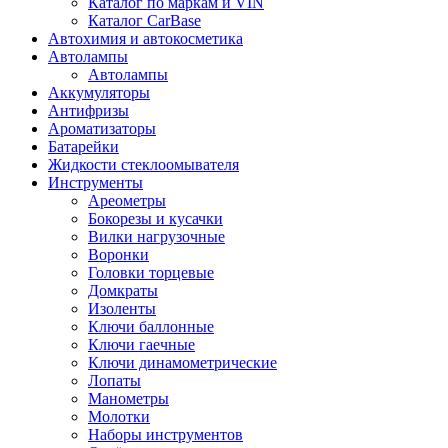
Каталог по маркам и VIN
Каталог CarBase
Автохимия и автокосметика
Автолампы
Автолампы
Аккумуляторы
Антифризы
Ароматизаторы
Батарейки
Жидкости стеклоомывателя
Инструменты
Ареометры
Бокорезы и кусачки
Вилки нагрузочные
Воронки
Головки торцевые
Домкраты
Изоленты
Ключи баллонные
Ключи гаечные
Ключи динамометрические
Лопаты
Манометры
Молотки
Наборы инструментов