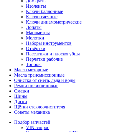
Домкраты
Изоленты
Ключи баллонные
Ключи гаечные
Ключи динамометрические
Лопаты
Манометры
Молотки
Наборы инструментов
Отвёртки
Пассатижи и плоскогубцы
Перчатки рабочие
Топоры
Масла моторные
Масла трансмиссионные
Очистка от снега, льда и воды
Ремни поликлиновые
Смазки
Шины
Диски
Щётки стеклоочистителя
Советы механика
Подбор запчастей
VIN-запрос