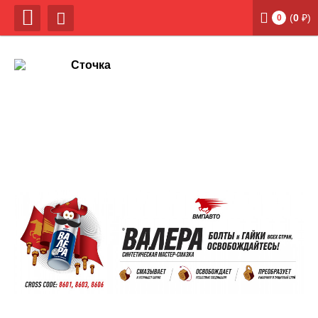
(
0
₽)
0