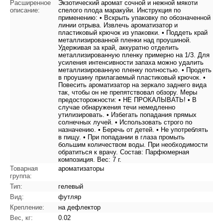
Расширенное
Экзотический аромат сочной и нежной ‎мякоти
описание:
спелого плода маракуйи. Инструкция по
применению: • Вскрыть упаковку по обозначенной
линии отрыва. Извлечь ароматизатор и
пластиковый крючок из упаковки. • Поддеть край
металлизированной пленки над проушиной.
Удерживая за край, аккуратно отделить
металлизированную пленку примерно на 1/3. Для
усиления интенсивности запаха можно удалить
металлизированную пленку полностью. • Продеть
в проушину прилагаемый пластиковый крючок. •
Повесить ароматизатор на зеркало заднего вида
так, чтобы он не препятствовал обзору. Меры
предосторожности: • НЕ ПРОКАЛЫВАТЬ! • В
случае обнаружения течи немедленно
утилизировать. • Избегать попадания прямых
солнечных лучей. • Использовать строго по
назначению. • Беречь от детей. • Не употреблять
в пищу. • При попадании в глаза промыть
большим количеством воды. При необходимости
обратиться к врачу. Состав: Парфюмерная
композиция. Вес: 7 г.
Товарная
ароматизаторы
группа:
Тип:
гелевый
Вид:
футляр
Крепление:
на дефлектор
Вес, кг:
0.02