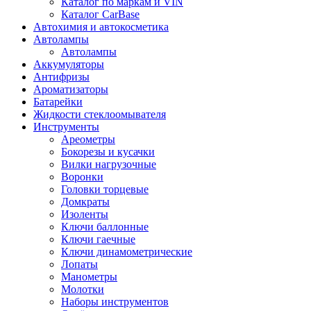
Каталог по маркам и VIN
Каталог CarBase
Автохимия и автокосметика
Автолампы
Автолампы
Аккумуляторы
Антифризы
Ароматизаторы
Батарейки
Жидкости стеклоомывателя
Инструменты
Ареометры
Бокорезы и кусачки
Вилки нагрузочные
Воронки
Головки торцевые
Домкраты
Изоленты
Ключи баллонные
Ключи гаечные
Ключи динамометрические
Лопаты
Манометры
Молотки
Наборы инструментов