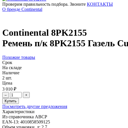
Проверим правильность подбора. Звоните
КОНТАКТЫ
О бренде Continental
Continental
8PK2155
Ремень п/к 8PK2155 Газель C
Похожие товары
Срок
На складе
Наличие
2 шт.
Цена
3 010 ₽
–
+
Купить
Посмотреть другие предложения
Характеристики
Из справочника ABCP
EAN-13:
4010858509125
Объем упаковки, л:
2.7