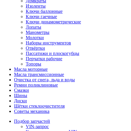
Домкраты
Изоленты
Ключи баллонные
Ключи гаечные
Ключи динамометрические
Лопаты
Манометры
Молотки
Наборы инструментов
Отвёртки
Пассатижи и плоскогубцы
Перчатки рабочие
Топоры
Масла моторные
Масла трансмиссионные
Очистка от снега, льда и воды
Ремни поликлиновые
Смазки
Шины
Диски
Щётки стеклоочистителя
Советы механика
Подбор запчастей
VIN-запрос