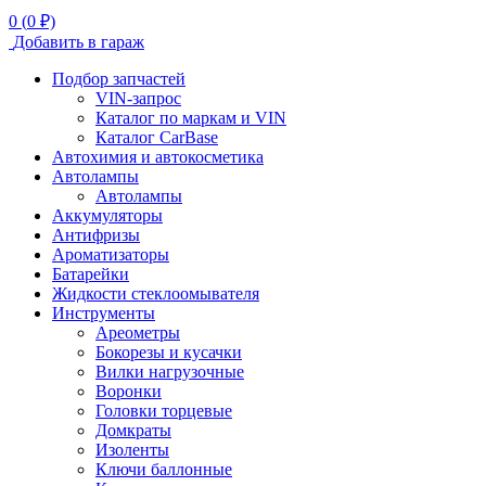
0
(
0
₽)
Добавить в гараж
Подбор запчастей
VIN-запрос
Каталог по маркам и VIN
Каталог CarBase
Автохимия и автокосметика
Автолампы
Автолампы
Аккумуляторы
Антифризы
Ароматизаторы
Батарейки
Жидкости стеклоомывателя
Инструменты
Ареометры
Бокорезы и кусачки
Вилки нагрузочные
Воронки
Головки торцевые
Домкраты
Изоленты
Ключи баллонные