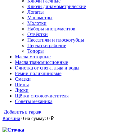
Ключи гаечные
Ключи динамометрические
Лопаты
Манометры
Молотки
Наборы инструментов
Отвёртки
Пассатижи и плоскогубцы
Перчатки рабочие
Топоры
Масла моторные
Масла трансмиссионные
Очистка от снега, льда и воды
Ремни поликлиновые
Смазки
Шины
Диски
Щётки стеклоочистителя
Советы механика
Добавить в гараж
Корзина
0
на сумму:
0
₽